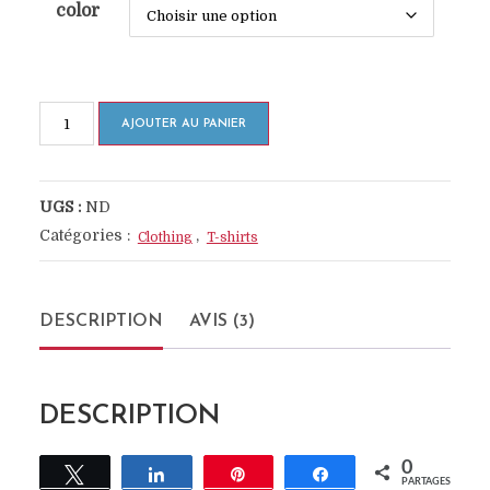
color
quantité
AJOUTER AU PANIER
de
Ship
UGS :
ND
Your
Catégories :
,
Clothing
T-shirts
Idea
DESCRIPTION
AVIS (3)
DESCRIPTION
0
Tweetez
Partagez
Épingle
Partagez
PARTAGES