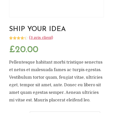
SHIP YOUR IDEA
(
3
avis client)
Noté
3
4.33
sur 5
£
20.00
basé
sur
notations
client
Pellentesque habitant morbi tristique senectus
et netus et malesuada fames ac turpis egestas.
Vestibulum tortor quam, feugiat vitae, ultricies
eget, tempor sit amet, ante. Donec eu libero sit
amet quam egestas semper. Aenean ultricies
mi vitae est. Mauris placerat eleifend leo.