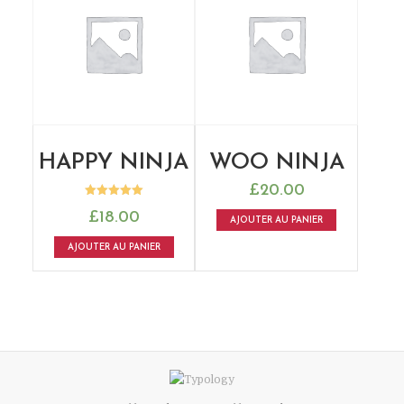
HAPPY NINJA
WOO NINJA
£
20.00
Note
£
18.00
5.00
AJOUTER AU PANIER
sur 5
AJOUTER AU PANIER